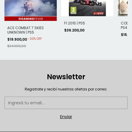
F1 2015 | PS5
CODE 
PS4
ACE COMBAT 7 SKIES
$36.200,00
UNKNOWN | PS5
$15.8
-
20
%
OFF
$19.900,00
$24.900,00
Newsletter
Registrate y recibí nuestras ofertas por correo.