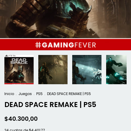
Inicio
.
Juegos
.
PS5
.
DEAD SPACE REMAKE | PS5
DEAD SPACE REMAKE | PS5
$40.300,00
24
cuotas de
$4.401,77