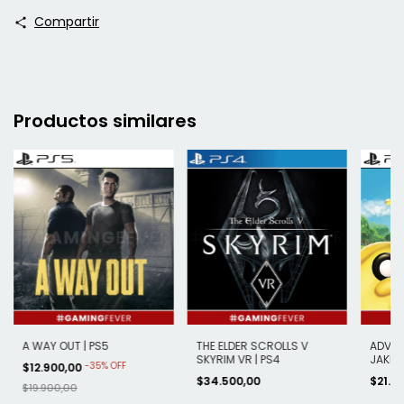
Compartir
Productos similares
A WAY OUT | PS5
THE ELDER SCROLLS V
ADVEN
SKYRIM VR | PS4
JAKE I
-
35
%
OFF
$12.900,00
PS5
$34.500,00
$21.2
$19.900,00