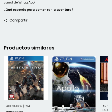
canal de WhatsApp
!
¿Qué esperás para comenzar la aventura?
Compartir
Productos similares
ALIENATION | PS4
ARCAD
DRAGO