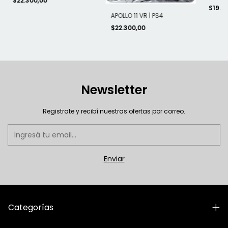
$22.300,00
$19.5
APOLLO 11 VR | PS4
$22.300,00
Newsletter
Registrate y recibí nuestras ofertas por correo.
Categorías