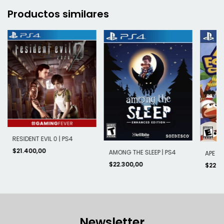
Productos similares
RESIDENT EVIL 0 | PS4
$21.400,00
AMONG THE SLEEP | PS4
APE ES
$22.300,00
$22.3
Newsletter