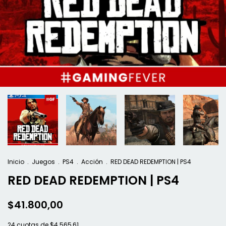
Inicio
.
Juegos
.
PS4
.
Acción
.
RED DEAD REDEMPTION | PS4
RED DEAD REDEMPTION | PS4
$41.800,00
24
cuotas de
$4.565,61